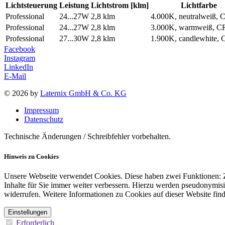
Lichtsteuerung
Leistung
Lichtstrom [klm]
Lichtfarbe
Professional
24...27W
2,8 klm
4.000K, neutralweiß, 
Professional
24...27W
2,8 klm
3.000K, warmweiß, C
Professional
27...30W
2,8 klm
1.900K, candlewhite,
Facebook
Instagram
LinkedIn
E-Mail
© 2026 by
Laternix GmbH & Co. KG
Impressum
Datenschutz
Technische Änderungen / Schreibfehler vorbehalten.
Hinweis zu Cookies
Unsere Webseite verwendet Cookies. Diese haben zwei Funktionen: Zu
Inhalte für Sie immer weiter verbessern. Hierzu werden pseudonymis
widerrufen. Weitere Informationen zu Cookies auf dieser Website find
Einstellungen
Erforderlich