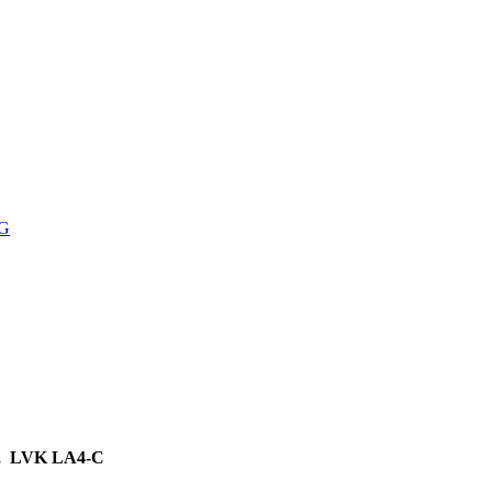
G
end, LVK LA4-C