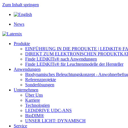
Zum Inhalt springen
News
Produkte
EINFÜHRUNG IN DIE PRODUKTE | LEDiKIT® F
DIREKT ZUM ELEKTRONISCHEN PRODUKTKA
Finde LEDiKITs® nach Anwendungen
Finde LEDiKITs® für Leuchtenmodelle der Hersteller
Anwendungen
Biodynamisches Beleuchtungskonzept - Anwohnerbefra
Referenzprojekte
Sonderlösungen
Unternehmen
Über Uns
Karriere
Technologien
LEDiDRIVE UDC-ANS
BioDIM®
UNSER LICHT: DYNAMISCH
Service