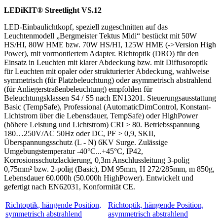
LEDiKIT® Streetlight VS.12
LED-Einbaulichtkopf, speziell zugeschnitten auf das
Leuchtenmodell „Bergmeister Tektus Midi“ bestückt mit 50W
HS/HI, 80W HME bzw. 70W HS/HI, 125W HME (->Version High
Power), mit vormontiertem Adapter. Richtoptik (DRO) für den
Einsatz in Leuchten mit klarer Abdeckung bzw. mit Diffusoroptik
für Leuchten mit opaler oder strukturierter Abdeckung, wahlweise
symmetrisch (für Platzbeleuchtung) oder asymmetrisch abstrahlend
(für Anliegerstraßenbeleuchtung) empfohlen für
Beleuchtungsklassen S4 / S5 nach EN13201. Steuerungsausstattung
Basic (TempSafe), Professional (AutomaticDimControl, Konstant-
Lichtstrom über die Lebensdauer, TempSafe) oder HighPower
(höhere Leistung und Lichtstrom) CRI > 80. Betriebsspannung
180…250V/AC 50Hz oder DC, PF > 0,9, SKII,
Überspannungsschutz (L - N) 6KV Surge. Zulässige
Umgebungstemperatur -40°C...+45°C, IP42,
Korrosionsschutzlackierung, 0,3m Anschlussleitung 3-polig
0,75mm² bzw. 2-polig (Basic), DM 95mm, H 272/285mm, m 850g,
Lebensdauer 60.000h (50.000h HighPower). Entwickelt und
gefertigt nach EN62031, Konformität CE.
Richtoptik, hängende Position,
Richtoptik, hängende Position,
symmetrisch abstrahlend
asymmetrisch abstrahlend