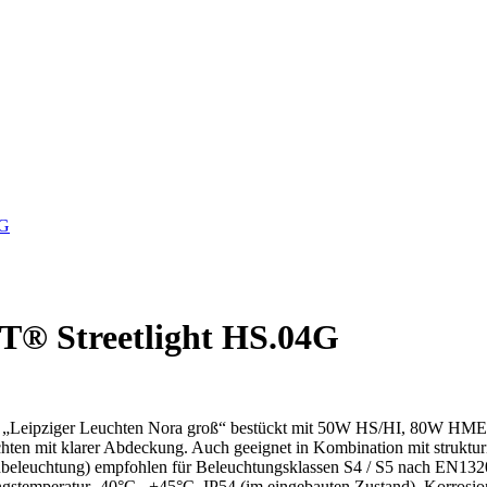
G
T® Streetlight HS.04G
dell „Leipziger Leuchten Nora groß“ bestückt mit 50W HS/HI, 80W 
hten mit klarer Abdeckung. Auch geeignet in Kombination mit struktur
raßenbeleuchtung) empfohlen für Beleuchtungsklassen S4 / S5 nach 
stemperatur -40°C...+45°C, IP54 (im eingebauten Zustand), Korrosion