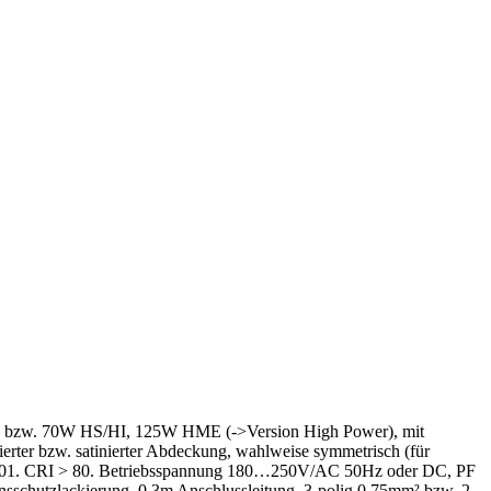
HME bzw. 70W HS/HI, 125W HME (->Version High Power), mit
ierter bzw. satinierter Abdeckung, wahlweise symmetrisch (für
EN13201. CRI > 80. Betriebsspannung 180…250V/AC 50Hz oder DC, PF
sschutzlackierung, 0,3m Anschlussleitung. 3-polig 0,75mm² bzw. 2-