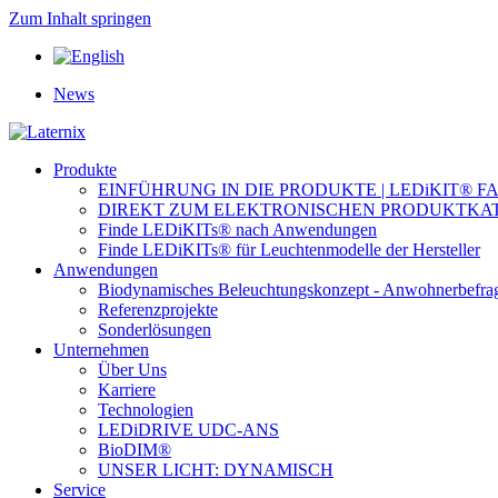
Zum Inhalt springen
News
Produkte
EINFÜHRUNG IN DIE PRODUKTE | LEDiKIT® F
DIREKT ZUM ELEKTRONISCHEN PRODUKTKA
Finde LEDiKITs® nach Anwendungen
Finde LEDiKITs® für Leuchtenmodelle der Hersteller
Anwendungen
Biodynamisches Beleuchtungskonzept - Anwohnerbefra
Referenzprojekte
Sonderlösungen
Unternehmen
Über Uns
Karriere
Technologien
LEDiDRIVE UDC-ANS
BioDIM®
UNSER LICHT: DYNAMISCH
Service