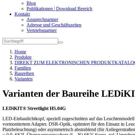
Blog
Publikationen | Download Bereich
Kontakt
Ansprechpartner
Adresse und Geschäftszeiten
Vertriebspartner
Home
Produkte
DIREKT ZUM ELEKTRONISCHEN PRODUKTKATALO
Familien
Baureihen
Varianten
Varianten der Baureihe LEDiKI
LEDiKIT® Streetlight HS.04G
LED-Einbaulichtkopf, speziell zugeschnitten auf das Leuchtenmo
vormontiertem Adapter. DSR-Optik, optimiert für den Einsatz in Leuc
Platzbeleuchtung) oder asymmetrisch abstrahlend (für Anliegerst
> 0,9, SKII, Überspannungsschutz (L - N) 6KV Surge, zul. Umgebung