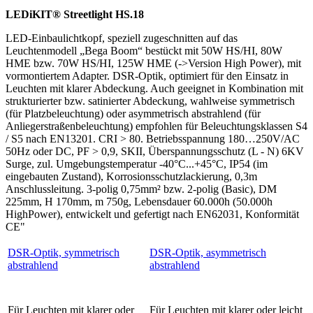
LEDiKIT® Streetlight HS.18
LED-Einbaulichtkopf, speziell zugeschnitten auf das
Leuchtenmodell „Bega Boom“ bestückt mit 50W HS/HI, 80W
HME bzw. 70W HS/HI, 125W HME (->Version High Power), mit
vormontiertem Adapter. DSR-Optik, optimiert für den Einsatz in
Leuchten mit klarer Abdeckung. Auch geeignet in Kombination mit
strukturierter bzw. satinierter Abdeckung, wahlweise symmetrisch
(für Platzbeleuchtung) oder asymmetrisch abstrahlend (für
Anliegerstraßenbeleuchtung) empfohlen für Beleuchtungsklassen S4
/ S5 nach EN13201. CRI > 80. Betriebsspannung 180…250V/AC
50Hz oder DC, PF > 0,9, SKII, Überspannungsschutz (L - N) 6KV
Surge, zul. Umgebungstemperatur -40°C...+45°C, IP54 (im
eingebauten Zustand), Korrosionsschutzlackierung, 0,3m
Anschlussleitung. 3-polig 0,75mm² bzw. 2-polig (Basic), DM
225mm, H 170mm, m 750g, Lebensdauer 60.000h (50.000h
HighPower), entwickelt und gefertigt nach EN62031, Konformität
CE"
DSR-Optik, symmetrisch
DSR-Optik, asymmetrisch
abstrahlend
abstrahlend
Für Leuchten mit klarer oder
Für Leuchten mit klarer oder leicht